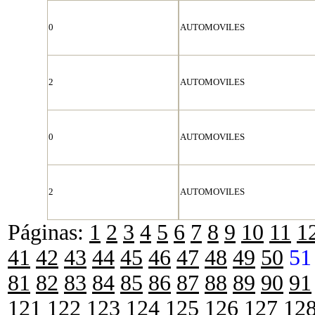
0
AUTOMOVILES
2
AUTOMOVILES
0
AUTOMOVILES
2
AUTOMOVILES
Páginas:
1
2
3
4
5
6
7
8
9
10
11
1
41
42
43
44
45
46
47
48
49
50
51
81
82
83
84
85
86
87
88
89
90
91
121
122
123
124
125
126
127
12