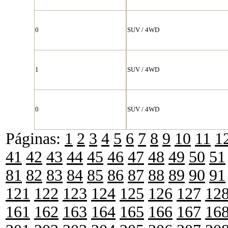
0
SUV / 4WD
1
SUV / 4WD
0
SUV / 4WD
Páginas:
1
2
3
4
5
6
7
8
9
10
11
1
41
42
43
44
45
46
47
48
49
50
51
81
82
83
84
85
86
87
88
89
90
91
121
122
123
124
125
126
127
12
161
162
163
164
165
166
167
16