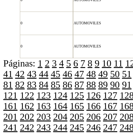
0
AUTOMOVILES
0
AUTOMOVILES
Páginas:
1
2
3
4
5
6
7
8
9
10
11
1
41
42
43
44
45
46
47
48
49
50
51
81
82
83
84
85
86
87
88
89
90
91
121
122
123
124
125
126
127
12
161
162
163
164
165
166
167
16
201
202
203
204
205
206
207
20
241
242
243
244
245
246
247
24