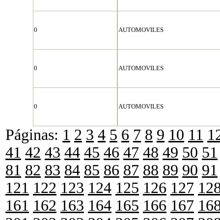
0
AUTOMOVILES
0
AUTOMOVILES
0
AUTOMOVILES
Páginas:
1
2
3
4
5
6
7
8
9
10
11
1
41
42
43
44
45
46
47
48
49
50
51
81
82
83
84
85
86
87
88
89
90
91
121
122
123
124
125
126
127
12
161
162
163
164
165
166
167
16