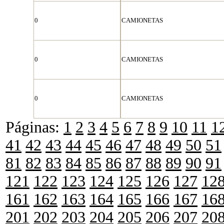
0
CAMIONETAS
0
CAMIONETAS
0
CAMIONETAS
Páginas:
1
2
3
4
5
6
7
8
9
10
11
1
41
42
43
44
45
46
47
48
49
50
51
81
82
83
84
85
86
87
88
89
90
91
121
122
123
124
125
126
127
12
161
162
163
164
165
166
167
16
201
202
203
204
205
206
207
20