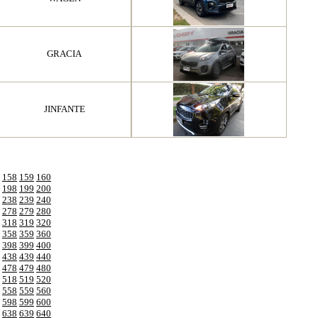
GRACIA
JINFANTE
158
159
160
198
199
200
238
239
240
278
279
280
318
319
320
358
359
360
398
399
400
438
439
440
478
479
480
518
519
520
558
559
560
598
599
600
638
639
640