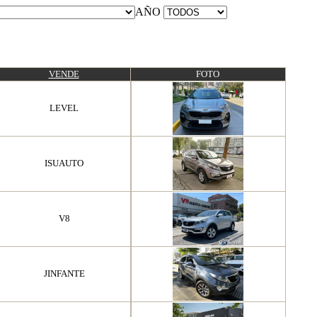
AÑO
VENDE
FOTO
LEVEL
ISUAUTO
V8
JINFANTE