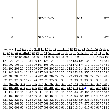
2
SUV / 4WD
KIA
SP
0
SUV / 4WD
KIA
SP
Páginas:
1
2
3
4
5
6
7
8
9
10
11
12
13
14
15
16
17
18
19
20
21
22
23
24
25
26
2
41
42
43
44
45
46
47
48
49
50
51
52
53
54
55
56
57
58
59
60
61
62
63
64
65
6
81
82
83
84
85
86
87
88
89
90
91
92
93
94
95
96
97
98
99
100
101
102
103
10
121
122
123
124
125
126
127
128
129
130
131
132
133
134
135
136
137
138
161
162
163
164
165
166
167
168
169
170
171
172
173
174
175
176
177
178
201
202
203
204
205
206
207
208
209
210
211
212
213
214
215
216
217
218
241
242
243
244
245
246
247
248
249
250
251
252
253
254
255
256
257
258
281
282
283
284
285
286
287
288
289
290
291
292
293
294
295
296
297
298
321
322
323
324
325
326
327
328
329
330
331
332
333
334
335
336
337
338
361
362
363
364
365
366
367
368
369
370
371
372
373
374
375
376
377
378
401
402
403
404
405
406
407
408
409
410
411
412
413
414
415
416
417
418
441
442
443
444
445
446
447
448
449
450
451
452
453
454
455
456
457
458
481
482
483
484
485
486
487
488
489
490
491
492
493
494
495
496
497
498
521
522
523
524
525
526
527
528
529
530
531
532
533
534
535
536
537
538
561
562
563
564
565
566
567
568
569
570
571
572
573
574
575
576
577
578
601
602
603
604
605
606
607
608
609
610
611
612
613
614
615
616
617
618