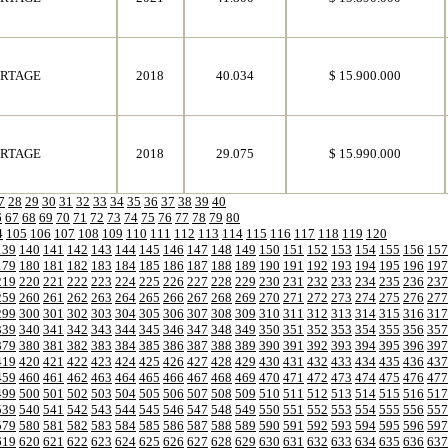
ORTAGE
2018
40.034
$ 15.900.000
ORTAGE
2018
29.075
$ 15.990.000
7
28
29
30
31
32
33
34
35
36
37
38
39
40
6
67
68
69
70
71
72
73
74
75
76
77
78
79
80
4
105
106
107
108
109
110
111
112
113
114
115
116
117
118
119
120
139
140
141
142
143
144
145
146
147
148
149
150
151
152
153
154
155
156
157
179
180
181
182
183
184
185
186
187
188
189
190
191
192
193
194
195
196
197
219
220
221
222
223
224
225
226
227
228
229
230
231
232
233
234
235
236
237
259
260
261
262
263
264
265
266
267
268
269
270
271
272
273
274
275
276
277
299
300
301
302
303
304
305
306
307
308
309
310
311
312
313
314
315
316
317
339
340
341
342
343
344
345
346
347
348
349
350
351
352
353
354
355
356
357
379
380
381
382
383
384
385
386
387
388
389
390
391
392
393
394
395
396
397
419
420
421
422
423
424
425
426
427
428
429
430
431
432
433
434
435
436
437
459
460
461
462
463
464
465
466
467
468
469
470
471
472
473
474
475
476
477
499
500
501
502
503
504
505
506
507
508
509
510
511
512
513
514
515
516
517
539
540
541
542
543
544
545
546
547
548
549
550
551
552
553
554
555
556
557
579
580
581
582
583
584
585
586
587
588
589
590
591
592
593
594
595
596
597
619
620
621
622
623
624
625
626
627
628
629
630
631
632
633
634
635
636
637