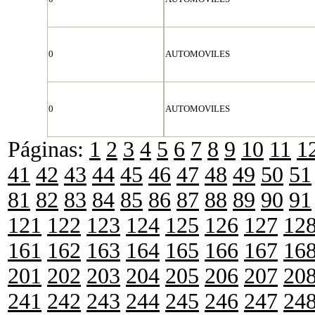
0
AUTOMOVILES
0
AUTOMOVILES
Páginas:
1
2
3
4
5
6
7
8
9
10
11
1
41
42
43
44
45
46
47
48
49
50
51
81
82
83
84
85
86
87
88
89
90
91
121
122
123
124
125
126
127
12
161
162
163
164
165
166
167
16
201
202
203
204
205
206
207
20
241
242
243
244
245
246
247
24