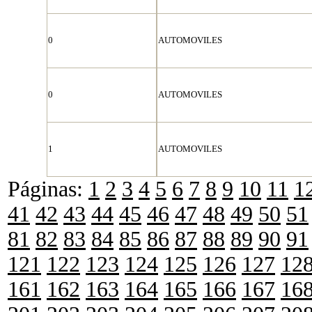
0
AUTOMOVILES
0
AUTOMOVILES
1
AUTOMOVILES
Páginas:
1
2
3
4
5
6
7
8
9
10
11
1
41
42
43
44
45
46
47
48
49
50
51
81
82
83
84
85
86
87
88
89
90
91
121
122
123
124
125
126
127
12
161
162
163
164
165
166
167
16