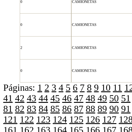
0
CAMIONETAS
0
CAMIONETAS
2
CAMIONETAS
0
CAMIONETAS
Páginas:
1
2
3
4
5
6
7
8
9
10
11
1
41
42
43
44
45
46
47
48
49
50
51
81
82
83
84
85
86
87
88
89
90
91
121
122
123
124
125
126
127
12
161
162
163
164
165
166
167
16