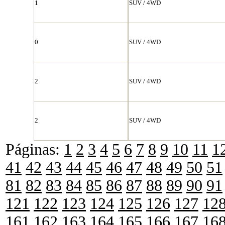
1
SUV / 4WD
0
SUV / 4WD
2
SUV / 4WD
2
SUV / 4WD
Páginas:
1
2
3
4
5
6
7
8
9
10
11
1
41
42
43
44
45
46
47
48
49
50
51
81
82
83
84
85
86
87
88
89
90
91
121
122
123
124
125
126
127
12
161
162
163
164
165
166
167
16