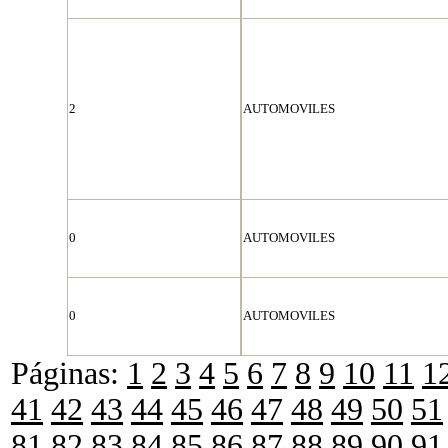
2
AUTOMOVILES
0
AUTOMOVILES
0
AUTOMOVILES
Páginas:
1
2
3
4
5
6
7
8
9
10
11
1
41
42
43
44
45
46
47
48
49
50
51
81
82
83
84
85
86
87
88
89
90
91