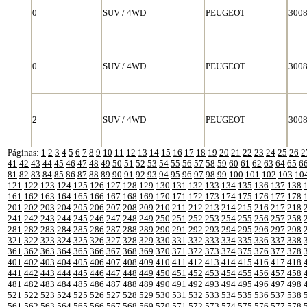
0
SUV / 4WD
PEUGEOT
300
0
SUV / 4WD
PEUGEOT
300
2
SUV / 4WD
PEUGEOT
300
Páginas:
1
2
3
4
5
6
7
8
9
10
11
12
13
14
15
16
17
18
19
20
21
22
23
24
25
26
2
41
42
43
44
45
46
47
48
49
50
51
52
53
54
55
56
57
58
59
60
61
62
63
64
65
6
81
82
83
84
85
86
87
88
89
90
91
92
93
94
95
96
97
98
99
100
101
102
103
10
121
122
123
124
125
126
127
128
129
130
131
132
133
134
135
136
137
138
161
162
163
164
165
166
167
168
169
170
171
172
173
174
175
176
177
178
201
202
203
204
205
206
207
208
209
210
211
212
213
214
215
216
217
218
241
242
243
244
245
246
247
248
249
250
251
252
253
254
255
256
257
258
281
282
283
284
285
286
287
288
289
290
291
292
293
294
295
296
297
298
321
322
323
324
325
326
327
328
329
330
331
332
333
334
335
336
337
338
361
362
363
364
365
366
367
368
369
370
371
372
373
374
375
376
377
378
401
402
403
404
405
406
407
408
409
410
411
412
413
414
415
416
417
418
441
442
443
444
445
446
447
448
449
450
451
452
453
454
455
456
457
458
481
482
483
484
485
486
487
488
489
490
491
492
493
494
495
496
497
498
521
522
523
524
525
526
527
528
529
530
531
532
533
534
535
536
537
538
561
562
563
564
565
566
567
568
569
570
571
572
573
574
575
576
577
578