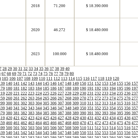
8
2018
71.200
$ 18.390.000
8
2020
46.272
$ 18.480.000
8
2023
100.000
$ 18.480.000
7
28
29
30
31
32
33
34
35
36
37
38
39
40
6
67
68
69
70
71
72
73
74
75
76
77
78
79
80
4
105
106
107
108
109
110
111
112
113
114
115
116
117
118
119
120
139
140
141
142
143
144
145
146
147
148
149
150
151
152
153
154
155
156
157
179
180
181
182
183
184
185
186
187
188
189
190
191
192
193
194
195
196
197
219
220
221
222
223
224
225
226
227
228
229
230
231
232
233
234
235
236
237
259
260
261
262
263
264
265
266
267
268
269
270
271
272
273
274
275
276
277
299
300
301
302
303
304
305
306
307
308
309
310
311
312
313
314
315
316
317
339
340
341
342
343
344
345
346
347
348
349
350
351
352
353
354
355
356
357
379
380
381
382
383
384
385
386
387
388
389
390
391
392
393
394
395
396
397
419
420
421
422
423
424
425
426
427
428
429
430
431
432
433
434
435
436
437
459
460
461
462
463
464
465
466
467
468
469
470
471
472
473
474
475
476
477
499
500
501
502
503
504
505
506
507
508
509
510
511
512
513
514
515
516
517
539
540
541
542
543
544
545
546
547
548
549
550
551
552
553
554
555
556
557
579
580
581
582
583
584
585
586
587
588
589
590
591
592
593
594
595
596
597