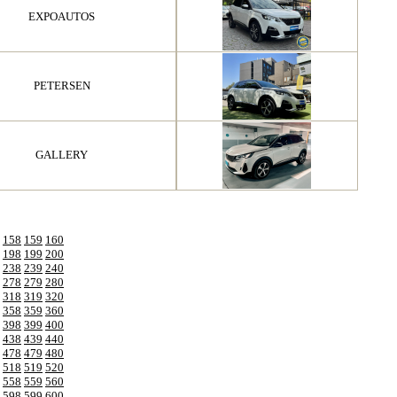
EXPOAUTOS
PETERSEN
GALLERY
158
159
160
198
199
200
238
239
240
278
279
280
318
319
320
358
359
360
398
399
400
438
439
440
478
479
480
518
519
520
558
559
560
598
599
600