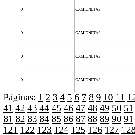
0
CAMIONETAS
0
CAMIONETAS
0
CAMIONETAS
0
CAMIONETAS
Páginas:
1
2
3
4
5
6
7
8
9
10
11
1
41
42
43
44
45
46
47
48
49
50
51
81
82
83
84
85
86
87
88
89
90
91
121
122
123
124
125
126
127
12