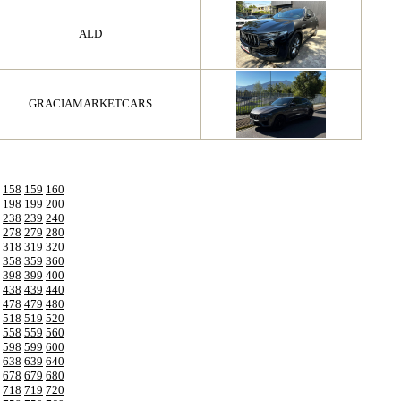
ALD
GRACIAMARKETCARS
158
159
160
198
199
200
238
239
240
278
279
280
318
319
320
358
359
360
398
399
400
438
439
440
478
479
480
518
519
520
558
559
560
598
599
600
638
639
640
678
679
680
718
719
720