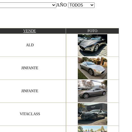
AÑO
VENDE
FOTO
ALD
JINFANTE
JINFANTE
VITACLASS