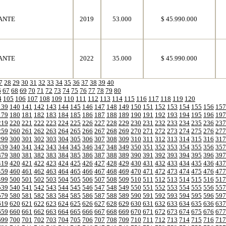
ANTE
2019
53.000
$ 45.990.000
ANTE
2022
35.000
$ 45.990.000
7
28
29
30
31
32
33
34
35
36
37
38
39
40
6
67
68
69
70
71
72
73
74
75
76
77
78
79
80
4
105
106
107
108
109
110
111
112
113
114
115
116
117
118
119
120
139
140
141
142
143
144
145
146
147
148
149
150
151
152
153
154
155
156
157
179
180
181
182
183
184
185
186
187
188
189
190
191
192
193
194
195
196
197
219
220
221
222
223
224
225
226
227
228
229
230
231
232
233
234
235
236
237
259
260
261
262
263
264
265
266
267
268
269
270
271
272
273
274
275
276
277
299
300
301
302
303
304
305
306
307
308
309
310
311
312
313
314
315
316
317
339
340
341
342
343
344
345
346
347
348
349
350
351
352
353
354
355
356
357
379
380
381
382
383
384
385
386
387
388
389
390
391
392
393
394
395
396
397
419
420
421
422
423
424
425
426
427
428
429
430
431
432
433
434
435
436
437
459
460
461
462
463
464
465
466
467
468
469
470
471
472
473
474
475
476
477
499
500
501
502
503
504
505
506
507
508
509
510
511
512
513
514
515
516
517
539
540
541
542
543
544
545
546
547
548
549
550
551
552
553
554
555
556
557
579
580
581
582
583
584
585
586
587
588
589
590
591
592
593
594
595
596
597
619
620
621
622
623
624
625
626
627
628
629
630
631
632
633
634
635
636
637
659
660
661
662
663
664
665
666
667
668
669
670
671
672
673
674
675
676
677
699
700
701
702
703
704
705
706
707
708
709
710
711
712
713
714
715
716
717