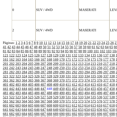
0
SUV / 4WD
MASERATI
LEV
2
SUV / 4WD
MASERATI
LEV
Páginas:
1
2
3
4
5
6
7
8
9
10
11
12
13
14
15
16
17
18
19
20
21
22
23
24
25
26
2
41
42
43
44
45
46
47
48
49
50
51
52
53
54
55
56
57
58
59
60
61
62
63
64
65
6
81
82
83
84
85
86
87
88
89
90
91
92
93
94
95
96
97
98
99
100
101
102
103
10
121
122
123
124
125
126
127
128
129
130
131
132
133
134
135
136
137
138
161
162
163
164
165
166
167
168
169
170
171
172
173
174
175
176
177
178
201
202
203
204
205
206
207
208
209
210
211
212
213
214
215
216
217
218
241
242
243
244
245
246
247
248
249
250
251
252
253
254
255
256
257
258
281
282
283
284
285
286
287
288
289
290
291
292
293
294
295
296
297
298
321
322
323
324
325
326
327
328
329
330
331
332
333
334
335
336
337
338
361
362
363
364
365
366
367
368
369
370
371
372
373
374
375
376
377
378
401
402
403
404
405
406
407
408
409
410
411
412
413
414
415
416
417
418
441
442
443
444
445
446
447
448
449
450
451
452
453
454
455
456
457
458
481
482
483
484
485
486
487
488
489
490
491
492
493
494
495
496
497
498
521
522
523
524
525
526
527
528
529
530
531
532
533
534
535
536
537
538
561
562
563
564
565
566
567
568
569
570
571
572
573
574
575
576
577
578
601
602
603
604
605
606
607
608
609
610
611
612
613
614
615
616
617
618
641
642
643
644
645
646
647
648
649
650
651
652
653
654
655
656
657
658
681
682
683
684
685
686
687
688
689
690
691
692
693
694
695
696
697
698