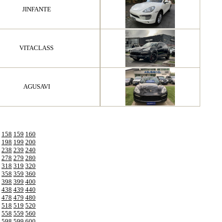
JINFANTE
VITACLASS
AGUSAVI
158
159
160
198
199
200
238
239
240
278
279
280
318
319
320
358
359
360
398
399
400
438
439
440
478
479
480
518
519
520
558
559
560
598
599
600