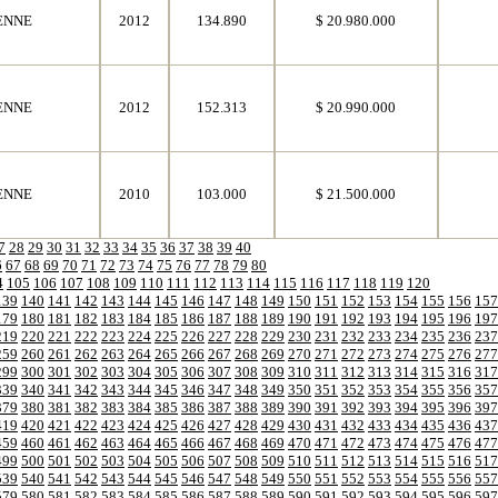
ENNE
2012
134.890
$ 20.980.000
ENNE
2012
152.313
$ 20.990.000
ENNE
2010
103.000
$ 21.500.000
7
28
29
30
31
32
33
34
35
36
37
38
39
40
6
67
68
69
70
71
72
73
74
75
76
77
78
79
80
4
105
106
107
108
109
110
111
112
113
114
115
116
117
118
119
120
139
140
141
142
143
144
145
146
147
148
149
150
151
152
153
154
155
156
157
179
180
181
182
183
184
185
186
187
188
189
190
191
192
193
194
195
196
197
219
220
221
222
223
224
225
226
227
228
229
230
231
232
233
234
235
236
237
259
260
261
262
263
264
265
266
267
268
269
270
271
272
273
274
275
276
277
299
300
301
302
303
304
305
306
307
308
309
310
311
312
313
314
315
316
317
339
340
341
342
343
344
345
346
347
348
349
350
351
352
353
354
355
356
357
379
380
381
382
383
384
385
386
387
388
389
390
391
392
393
394
395
396
397
419
420
421
422
423
424
425
426
427
428
429
430
431
432
433
434
435
436
437
459
460
461
462
463
464
465
466
467
468
469
470
471
472
473
474
475
476
477
499
500
501
502
503
504
505
506
507
508
509
510
511
512
513
514
515
516
517
539
540
541
542
543
544
545
546
547
548
549
550
551
552
553
554
555
556
557
579
580
581
582
583
584
585
586
587
588
589
590
591
592
593
594
595
596
597