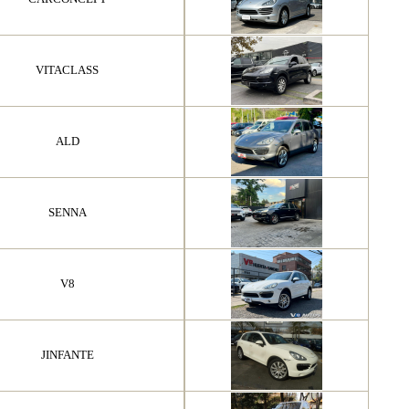
VITACLASS
ALD
SENNA
V8
JINFANTE