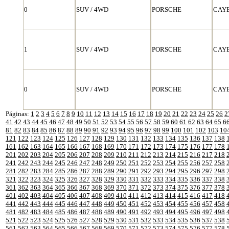
0
SUV / 4WD
PORSCHE
CAY
1
SUV / 4WD
PORSCHE
CAY
0
SUV / 4WD
PORSCHE
CAY
Páginas:
1
2
3
4
5
6
7
8
9
10
11
12
13
14
15
16
17
18
19
20
21
22
23
24
25
26
2
41
42
43
44
45
46
47
48
49
50
51
52
53
54
55
56
57
58
59
60
61
62
63
64
65
6
81
82
83
84
85
86
87
88
89
90
91
92
93
94
95
96
97
98
99
100
101
102
103
10
121
122
123
124
125
126
127
128
129
130
131
132
133
134
135
136
137
138
161
162
163
164
165
166
167
168
169
170
171
172
173
174
175
176
177
178
201
202
203
204
205
206
207
208
209
210
211
212
213
214
215
216
217
218
241
242
243
244
245
246
247
248
249
250
251
252
253
254
255
256
257
258
281
282
283
284
285
286
287
288
289
290
291
292
293
294
295
296
297
298
321
322
323
324
325
326
327
328
329
330
331
332
333
334
335
336
337
338
361
362
363
364
365
366
367
368
369
370
371
372
373
374
375
376
377
378
401
402
403
404
405
406
407
408
409
410
411
412
413
414
415
416
417
418
441
442
443
444
445
446
447
448
449
450
451
452
453
454
455
456
457
458
481
482
483
484
485
486
487
488
489
490
491
492
493
494
495
496
497
498
521
522
523
524
525
526
527
528
529
530
531
532
533
534
535
536
537
538
561
562
563
564
565
566
567
568
569
570
571
572
573
574
575
576
577
578