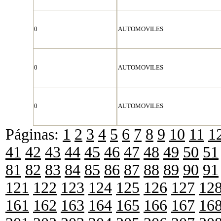
0
AUTOMOVILES
0
AUTOMOVILES
0
AUTOMOVILES
Páginas:
1
2
3
4
5
6
7
8
9
10
11
1
41
42
43
44
45
46
47
48
49
50
51
81
82
83
84
85
86
87
88
89
90
91
121
122
123
124
125
126
127
12
161
162
163
164
165
166
167
16