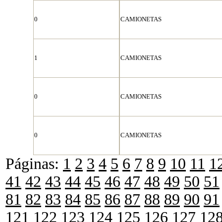
0
CAMIONETAS
1
CAMIONETAS
0
CAMIONETAS
0
CAMIONETAS
Páginas:
1
2
3
4
5
6
7
8
9
10
11
1
41
42
43
44
45
46
47
48
49
50
51
81
82
83
84
85
86
87
88
89
90
91
121
122
123
124
125
126
127
12