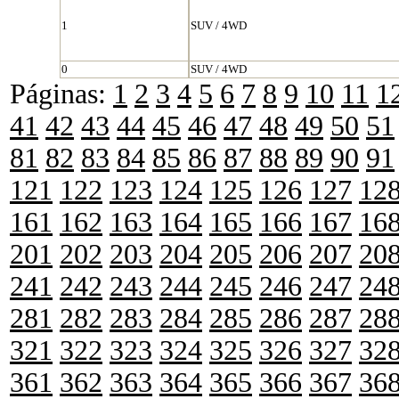
1
SUV / 4WD
0
SUV / 4WD
Páginas:
1
2
3
4
5
6
7
8
9
10
11
1
41
42
43
44
45
46
47
48
49
50
51
81
82
83
84
85
86
87
88
89
90
91
121
122
123
124
125
126
127
12
161
162
163
164
165
166
167
16
201
202
203
204
205
206
207
20
241
242
243
244
245
246
247
24
281
282
283
284
285
286
287
28
321
322
323
324
325
326
327
32
361
362
363
364
365
366
367
36