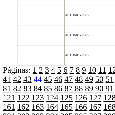
0
AUTOMOVILES
0
AUTOMOVILES
0
AUTOMOVILES
Páginas:
1
2
3
4
5
6
7
8
9
10
11
1
41
42
43
44
45
46
47
48
49
50
51
81
82
83
84
85
86
87
88
89
90
91
121
122
123
124
125
126
127
12
161
162
163
164
165
166
167
16