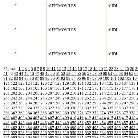
0
AUTOMOVILES
AUDI
0
AUTOMOVILES
AUDI
0
AUTOMOVILES
AUDI
Páginas:
1
2
3
4
5
6
7
8
9
10
11
12
13
14
15
16
17
18
19
20
21
22
23
24
25
26
2
41
42
43
44
45
46
47
48
49
50
51
52
53
54
55
56
57
58
59
60
61
62
63
64
65
6
81
82
83
84
85
86
87
88
89
90
91
92
93
94
95
96
97
98
99
100
101
102
103
10
121
122
123
124
125
126
127
128
129
130
131
132
133
134
135
136
137
138
161
162
163
164
165
166
167
168
169
170
171
172
173
174
175
176
177
178
201
202
203
204
205
206
207
208
209
210
211
212
213
214
215
216
217
218
241
242
243
244
245
246
247
248
249
250
251
252
253
254
255
256
257
258
281
282
283
284
285
286
287
288
289
290
291
292
293
294
295
296
297
298
321
322
323
324
325
326
327
328
329
330
331
332
333
334
335
336
337
338
361
362
363
364
365
366
367
368
369
370
371
372
373
374
375
376
377
378
401
402
403
404
405
406
407
408
409
410
411
412
413
414
415
416
417
418
441
442
443
444
445
446
447
448
449
450
451
452
453
454
455
456
457
458
481
482
483
484
485
486
487
488
489
490
491
492
493
494
495
496
497
498
521
522
523
524
525
526
527
528
529
530
531
532
533
534
535
536
537
538
561
562
563
564
565
566
567
568
569
570
571
572
573
574
575
576
577
578