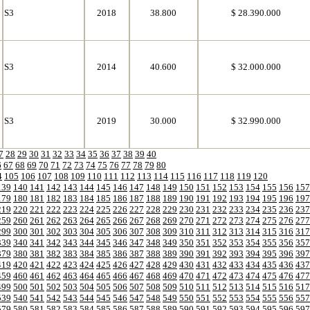
S3
2018
38.800
$ 28.390.000
S3
2014
40.600
$ 32.000.000
S3
2019
30.000
$ 32.990.000
7
28
29
30
31
32
33
34
35
36
37
38
39
40
6
67
68
69
70
71
72
73
74
75
76
77
78
79
80
4
105
106
107
108
109
110
111
112
113
114
115
116
117
118
119
120
139
140
141
142
143
144
145
146
147
148
149
150
151
152
153
154
155
156
157
179
180
181
182
183
184
185
186
187
188
189
190
191
192
193
194
195
196
197
219
220
221
222
223
224
225
226
227
228
229
230
231
232
233
234
235
236
237
259
260
261
262
263
264
265
266
267
268
269
270
271
272
273
274
275
276
277
299
300
301
302
303
304
305
306
307
308
309
310
311
312
313
314
315
316
317
339
340
341
342
343
344
345
346
347
348
349
350
351
352
353
354
355
356
357
379
380
381
382
383
384
385
386
387
388
389
390
391
392
393
394
395
396
397
419
420
421
422
423
424
425
426
427
428
429
430
431
432
433
434
435
436
437
459
460
461
462
463
464
465
466
467
468
469
470
471
472
473
474
475
476
477
499
500
501
502
503
504
505
506
507
508
509
510
511
512
513
514
515
516
517
539
540
541
542
543
544
545
546
547
548
549
550
551
552
553
554
555
556
557
579
580
581
582
583
584
585
586
587
588
589
590
591
592
593
594
595
596
597