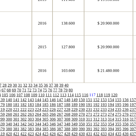
2016
138.600
$ 20.900.000
2015
127.800
$ 20.990.000
2016
103.600
$ 21.480.000
7
28
29
30
31
32
33
34
35
36
37
38
39
40
6
67
68
69
70
71
72
73
74
75
76
77
78
79
80
4
105
106
107
108
109
110
111
112
113
114
115
116
117
118
119
120
139
140
141
142
143
144
145
146
147
148
149
150
151
152
153
154
155
156
157
179
180
181
182
183
184
185
186
187
188
189
190
191
192
193
194
195
196
197
219
220
221
222
223
224
225
226
227
228
229
230
231
232
233
234
235
236
237
259
260
261
262
263
264
265
266
267
268
269
270
271
272
273
274
275
276
277
299
300
301
302
303
304
305
306
307
308
309
310
311
312
313
314
315
316
317
339
340
341
342
343
344
345
346
347
348
349
350
351
352
353
354
355
356
357
379
380
381
382
383
384
385
386
387
388
389
390
391
392
393
394
395
396
397
419
420
421
422
423
424
425
426
427
428
429
430
431
432
433
434
435
436
437