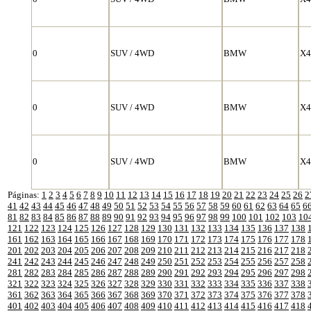
0
SUV / 4WD
BMW
X4
0
SUV / 4WD
BMW
X4
0
SUV / 4WD
BMW
X4
Páginas:
1
2
3
4
5
6
7
8
9
10
11
12
13
14
15
16
17
18
19
20
21
22
23
24
25
26
2
41
42
43
44
45
46
47
48
49
50
51
52
53
54
55
56
57
58
59
60
61
62
63
64
65
6
81
82
83
84
85
86
87
88
89
90
91
92
93
94
95
96
97
98
99
100
101
102
103
10
121
122
123
124
125
126
127
128
129
130
131
132
133
134
135
136
137
138
161
162
163
164
165
166
167
168
169
170
171
172
173
174
175
176
177
178
201
202
203
204
205
206
207
208
209
210
211
212
213
214
215
216
217
218
241
242
243
244
245
246
247
248
249
250
251
252
253
254
255
256
257
258
281
282
283
284
285
286
287
288
289
290
291
292
293
294
295
296
297
298
321
322
323
324
325
326
327
328
329
330
331
332
333
334
335
336
337
338
361
362
363
364
365
366
367
368
369
370
371
372
373
374
375
376
377
378
401
402
403
404
405
406
407
408
409
410
411
412
413
414
415
416
417
418