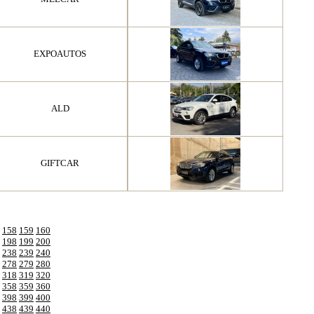
EXPOAUTOS
ALD
GIFTCAR
158
159
160
198
199
200
238
239
240
278
279
280
318
319
320
358
359
360
398
399
400
438
439
440