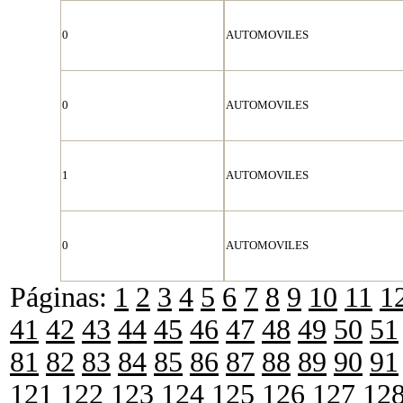
0
AUTOMOVILES
0
AUTOMOVILES
1
AUTOMOVILES
0
AUTOMOVILES
Páginas:
1
2
3
4
5
6
7
8
9
10
11
1
41
42
43
44
45
46
47
48
49
50
51
81
82
83
84
85
86
87
88
89
90
91
121
122
123
124
125
126
127
12