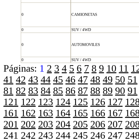
0
CAMIONETAS
0
SUV / 4WD
0
AUTOMOVILES
0
SUV / 4WD
Páginas:
1
2
3
4
5
6
7
8
9
10
11
1
41
42
43
44
45
46
47
48
49
50
51
81
82
83
84
85
86
87
88
89
90
91
121
122
123
124
125
126
127
12
161
162
163
164
165
166
167
16
201
202
203
204
205
206
207
20
241
242
243
244
245
246
247
24