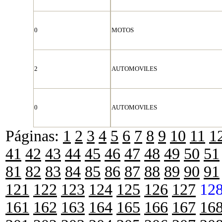
0
MOTOS
2
AUTOMOVILES
0
AUTOMOVILES
Páginas:
1
2
3
4
5
6
7
8
9
10
11
1
41
42
43
44
45
46
47
48
49
50
51
81
82
83
84
85
86
87
88
89
90
91
121
122
123
124
125
126
127
12
161
162
163
164
165
166
167
16