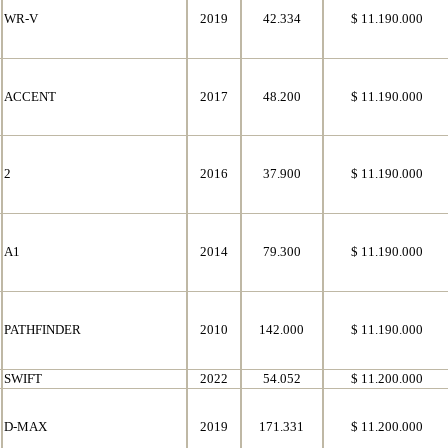
WR-V
2019
42.334
$ 11.190.000
ACCENT
2017
48.200
$ 11.190.000
2
2016
37.900
$ 11.190.000
A1
2014
79.300
$ 11.190.000
PATHFINDER
2010
142.000
$ 11.190.000
SWIFT
2022
54.052
$ 11.200.000
D-MAX
2019
171.331
$ 11.200.000