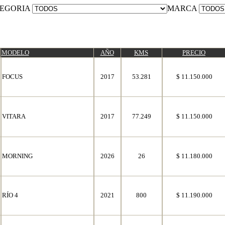
EGORIA
MARCA
MODELO
AÑO
KMS
PRECIO
FOCUS
2017
53.281
$ 11.150.000
VITARA
2017
77.249
$ 11.150.000
MORNING
2026
26
$ 11.180.000
RÍO 4
2021
800
$ 11.190.000