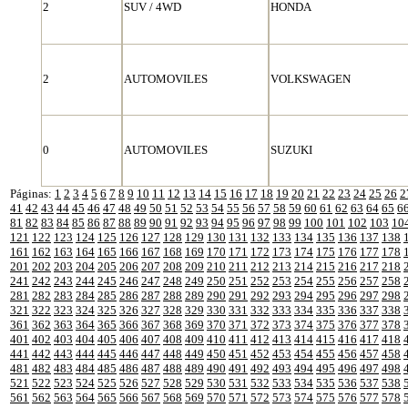
2
SUV / 4WD
HONDA
2
AUTOMOVILES
VOLKSWAGEN
0
AUTOMOVILES
SUZUKI
Páginas:
1
2
3
4
5
6
7
8
9
10
11
12
13
14
15
16
17
18
19
20
21
22
23
24
25
26
2
41
42
43
44
45
46
47
48
49
50
51
52
53
54
55
56
57
58
59
60
61
62
63
64
65
6
81
82
83
84
85
86
87
88
89
90
91
92
93
94
95
96
97
98
99
100
101
102
103
10
121
122
123
124
125
126
127
128
129
130
131
132
133
134
135
136
137
138
161
162
163
164
165
166
167
168
169
170
171
172
173
174
175
176
177
178
201
202
203
204
205
206
207
208
209
210
211
212
213
214
215
216
217
218
241
242
243
244
245
246
247
248
249
250
251
252
253
254
255
256
257
258
281
282
283
284
285
286
287
288
289
290
291
292
293
294
295
296
297
298
321
322
323
324
325
326
327
328
329
330
331
332
333
334
335
336
337
338
361
362
363
364
365
366
367
368
369
370
371
372
373
374
375
376
377
378
401
402
403
404
405
406
407
408
409
410
411
412
413
414
415
416
417
418
441
442
443
444
445
446
447
448
449
450
451
452
453
454
455
456
457
458
481
482
483
484
485
486
487
488
489
490
491
492
493
494
495
496
497
498
521
522
523
524
525
526
527
528
529
530
531
532
533
534
535
536
537
538
561
562
563
564
565
566
567
568
569
570
571
572
573
574
575
576
577
578