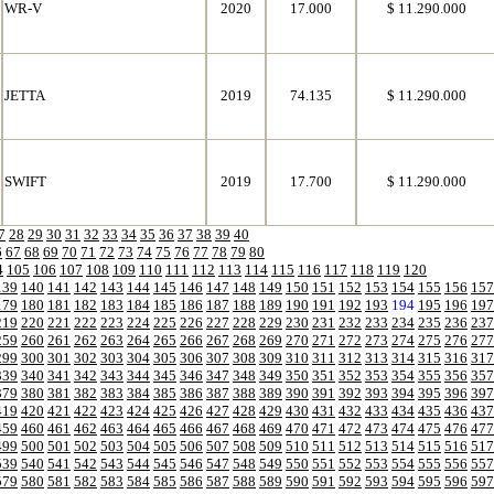
WR-V
2020
17.000
$ 11.290.000
JETTA
2019
74.135
$ 11.290.000
SWIFT
2019
17.700
$ 11.290.000
7
28
29
30
31
32
33
34
35
36
37
38
39
40
6
67
68
69
70
71
72
73
74
75
76
77
78
79
80
4
105
106
107
108
109
110
111
112
113
114
115
116
117
118
119
120
139
140
141
142
143
144
145
146
147
148
149
150
151
152
153
154
155
156
157
179
180
181
182
183
184
185
186
187
188
189
190
191
192
193
194
195
196
197
219
220
221
222
223
224
225
226
227
228
229
230
231
232
233
234
235
236
237
259
260
261
262
263
264
265
266
267
268
269
270
271
272
273
274
275
276
277
299
300
301
302
303
304
305
306
307
308
309
310
311
312
313
314
315
316
317
339
340
341
342
343
344
345
346
347
348
349
350
351
352
353
354
355
356
357
379
380
381
382
383
384
385
386
387
388
389
390
391
392
393
394
395
396
397
419
420
421
422
423
424
425
426
427
428
429
430
431
432
433
434
435
436
437
459
460
461
462
463
464
465
466
467
468
469
470
471
472
473
474
475
476
477
499
500
501
502
503
504
505
506
507
508
509
510
511
512
513
514
515
516
517
539
540
541
542
543
544
545
546
547
548
549
550
551
552
553
554
555
556
557
579
580
581
582
583
584
585
586
587
588
589
590
591
592
593
594
595
596
597