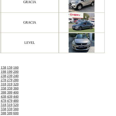
GRACIA
GRACIA
LEVEL
158
159
160
198
199
200
238
239
240
278
279
280
318
319
320
358
359
360
398
399
400
438
439
440
478
479
480
518
519
520
558
559
560
598
599
600