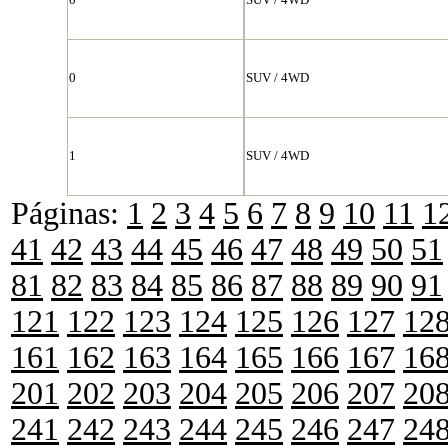
0
SUV / 4WD
1
SUV / 4WD
Páginas:
1
2
3
4
5
6
7
8
9
10
11
1
41
42
43
44
45
46
47
48
49
50
51
81
82
83
84
85
86
87
88
89
90
91
121
122
123
124
125
126
127
12
161
162
163
164
165
166
167
16
201
202
203
204
205
206
207
20
241
242
243
244
245
246
247
24