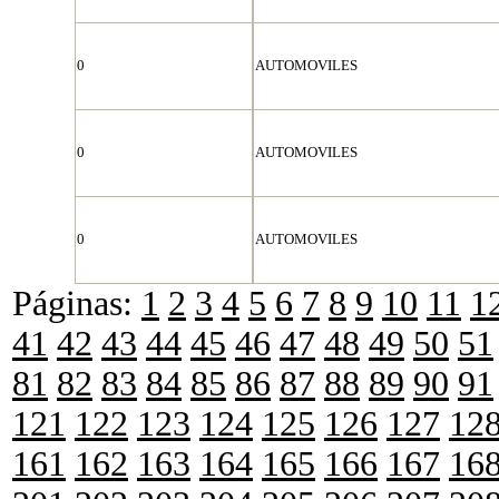
0
AUTOMOVILES
0
AUTOMOVILES
0
AUTOMOVILES
Páginas:
1
2
3
4
5
6
7
8
9
10
11
1
41
42
43
44
45
46
47
48
49
50
51
81
82
83
84
85
86
87
88
89
90
91
121
122
123
124
125
126
127
12
161
162
163
164
165
166
167
16