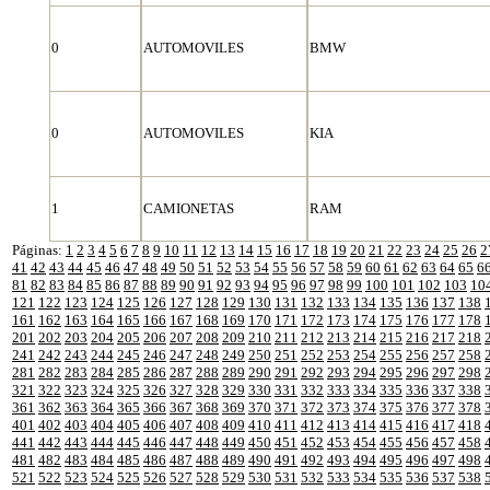
0
AUTOMOVILES
BMW
0
AUTOMOVILES
KIA
1
CAMIONETAS
RAM
Páginas:
1
2
3
4
5
6
7
8
9
10
11
12
13
14
15
16
17
18
19
20
21
22
23
24
25
26
2
41
42
43
44
45
46
47
48
49
50
51
52
53
54
55
56
57
58
59
60
61
62
63
64
65
6
81
82
83
84
85
86
87
88
89
90
91
92
93
94
95
96
97
98
99
100
101
102
103
10
121
122
123
124
125
126
127
128
129
130
131
132
133
134
135
136
137
138
161
162
163
164
165
166
167
168
169
170
171
172
173
174
175
176
177
178
201
202
203
204
205
206
207
208
209
210
211
212
213
214
215
216
217
218
241
242
243
244
245
246
247
248
249
250
251
252
253
254
255
256
257
258
281
282
283
284
285
286
287
288
289
290
291
292
293
294
295
296
297
298
321
322
323
324
325
326
327
328
329
330
331
332
333
334
335
336
337
338
361
362
363
364
365
366
367
368
369
370
371
372
373
374
375
376
377
378
401
402
403
404
405
406
407
408
409
410
411
412
413
414
415
416
417
418
441
442
443
444
445
446
447
448
449
450
451
452
453
454
455
456
457
458
481
482
483
484
485
486
487
488
489
490
491
492
493
494
495
496
497
498
521
522
523
524
525
526
527
528
529
530
531
532
533
534
535
536
537
538