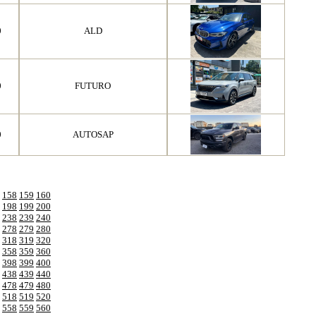
0
ALD
0
FUTURO
0
AUTOSAP
158
159
160
198
199
200
238
239
240
278
279
280
318
319
320
358
359
360
398
399
400
438
439
440
478
479
480
518
519
520
558
559
560