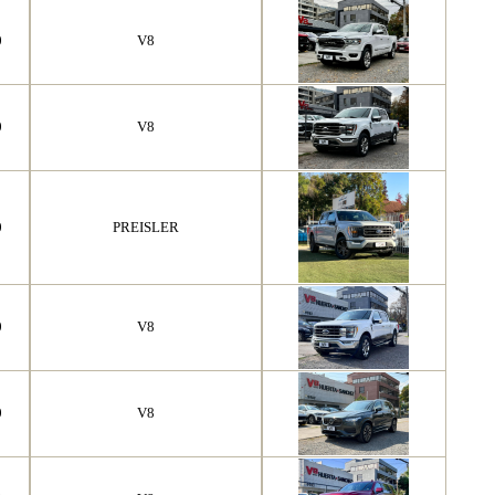
0
V8
0
V8
0
PREISLER
0
V8
0
V8