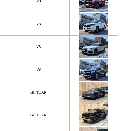
0
V8
0
V8
0
V8
0
V8
0
GIFTCAR
0
GIFTCAR