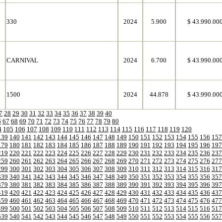
330
2024
5.900
$ 43.990.00
CARNIVAL
2024
6.700
$ 43.990.00
1500
2024
44.878
$ 43.990.00
7
28
29
30
31
32
33
34
35
36
37
38
39
40
6
67
68
69
70
71
72
73
74
75
76
77
78
79
80
4
105
106
107
108
109
110
111
112
113
114
115
116
117
118
119
120
139
140
141
142
143
144
145
146
147
148
149
150
151
152
153
154
155
156
157
179
180
181
182
183
184
185
186
187
188
189
190
191
192
193
194
195
196
197
219
220
221
222
223
224
225
226
227
228
229
230
231
232
233
234
235
236
237
259
260
261
262
263
264
265
266
267
268
269
270
271
272
273
274
275
276
277
299
300
301
302
303
304
305
306
307
308
309
310
311
312
313
314
315
316
317
339
340
341
342
343
344
345
346
347
348
349
350
351
352
353
354
355
356
357
379
380
381
382
383
384
385
386
387
388
389
390
391
392
393
394
395
396
397
419
420
421
422
423
424
425
426
427
428
429
430
431
432
433
434
435
436
437
459
460
461
462
463
464
465
466
467
468
469
470
471
472
473
474
475
476
477
499
500
501
502
503
504
505
506
507
508
509
510
511
512
513
514
515
516
517
539
540
541
542
543
544
545
546
547
548
549
550
551
552
553
554
555
556
557