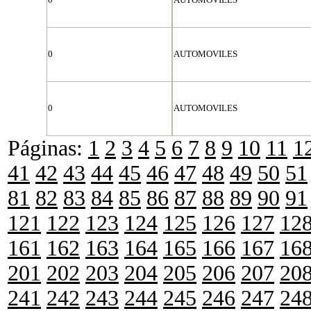
0
AUTOMOVILES
0
AUTOMOVILES
Páginas:
1
2
3
4
5
6
7
8
9
10
11
1
41
42
43
44
45
46
47
48
49
50
51
81
82
83
84
85
86
87
88
89
90
91
121
122
123
124
125
126
127
12
161
162
163
164
165
166
167
16
201
202
203
204
205
206
207
20
241
242
243
244
245
246
247
24