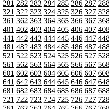
281
282
283
284
285
286
287
28
321
322
323
324
325
326
327
32
361
362
363
364
365
366
367
36
401
402
403
404
405
406
407
40
441
442
443
444
445
446
447
44
481
482
483
484
485
486
487
48
521
522
523
524
525
526
527
52
561
562
563
564
565
566
567
56
601
602
603
604
605
606
607
60
641
642
643
644
645
646
647
64
681
682
683
684
685
686
687
68
721
722
723
724
725
726
727
72
761
762
763
764
765
766
767
76