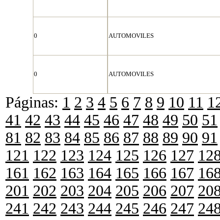
0
AUTOMOVILES
0
AUTOMOVILES
Páginas:
1
2
3
4
5
6
7
8
9
10
11
1
41
42
43
44
45
46
47
48
49
50
51
81
82
83
84
85
86
87
88
89
90
91
121
122
123
124
125
126
127
12
161
162
163
164
165
166
167
16
201
202
203
204
205
206
207
20
241
242
243
244
245
246
247
24