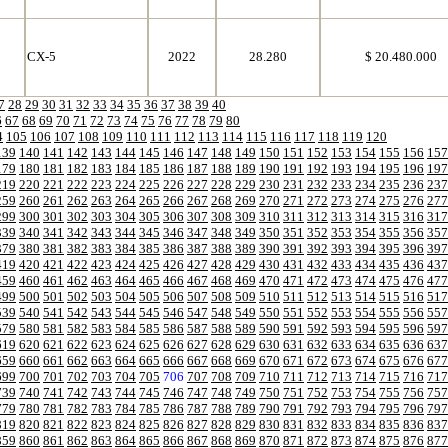
CX-5
2022
28.280
$ 20.480.000
7
28
29
30
31
32
33
34
35
36
37
38
39
40
6
67
68
69
70
71
72
73
74
75
76
77
78
79
80
4
105
106
107
108
109
110
111
112
113
114
115
116
117
118
119
120
139
140
141
142
143
144
145
146
147
148
149
150
151
152
153
154
155
156
157
179
180
181
182
183
184
185
186
187
188
189
190
191
192
193
194
195
196
197
219
220
221
222
223
224
225
226
227
228
229
230
231
232
233
234
235
236
237
259
260
261
262
263
264
265
266
267
268
269
270
271
272
273
274
275
276
277
299
300
301
302
303
304
305
306
307
308
309
310
311
312
313
314
315
316
317
339
340
341
342
343
344
345
346
347
348
349
350
351
352
353
354
355
356
357
379
380
381
382
383
384
385
386
387
388
389
390
391
392
393
394
395
396
397
419
420
421
422
423
424
425
426
427
428
429
430
431
432
433
434
435
436
437
459
460
461
462
463
464
465
466
467
468
469
470
471
472
473
474
475
476
477
499
500
501
502
503
504
505
506
507
508
509
510
511
512
513
514
515
516
517
539
540
541
542
543
544
545
546
547
548
549
550
551
552
553
554
555
556
557
579
580
581
582
583
584
585
586
587
588
589
590
591
592
593
594
595
596
597
619
620
621
622
623
624
625
626
627
628
629
630
631
632
633
634
635
636
637
659
660
661
662
663
664
665
666
667
668
669
670
671
672
673
674
675
676
677
699
700
701
702
703
704
705
706
707
708
709
710
711
712
713
714
715
716
717
739
740
741
742
743
744
745
746
747
748
749
750
751
752
753
754
755
756
757
779
780
781
782
783
784
785
786
787
788
789
790
791
792
793
794
795
796
797
819
820
821
822
823
824
825
826
827
828
829
830
831
832
833
834
835
836
837
859
860
861
862
863
864
865
866
867
868
869
870
871
872
873
874
875
876
877