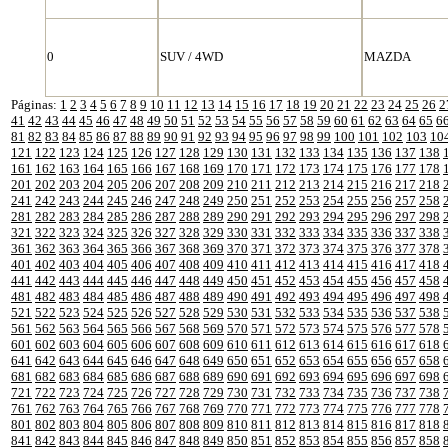
0
SUV / 4WD
MAZDA
Páginas:
1
2
3
4
5
6
7
8
9
10
11
12
13
14
15
16
17
18
19
20
21
22
23
24
25
26
2
41
42
43
44
45
46
47
48
49
50
51
52
53
54
55
56
57
58
59
60
61
62
63
64
65
6
81
82
83
84
85
86
87
88
89
90
91
92
93
94
95
96
97
98
99
100
101
102
103
10
121
122
123
124
125
126
127
128
129
130
131
132
133
134
135
136
137
138
161
162
163
164
165
166
167
168
169
170
171
172
173
174
175
176
177
178
201
202
203
204
205
206
207
208
209
210
211
212
213
214
215
216
217
218
241
242
243
244
245
246
247
248
249
250
251
252
253
254
255
256
257
258
281
282
283
284
285
286
287
288
289
290
291
292
293
294
295
296
297
298
321
322
323
324
325
326
327
328
329
330
331
332
333
334
335
336
337
338
361
362
363
364
365
366
367
368
369
370
371
372
373
374
375
376
377
378
401
402
403
404
405
406
407
408
409
410
411
412
413
414
415
416
417
418
441
442
443
444
445
446
447
448
449
450
451
452
453
454
455
456
457
458
481
482
483
484
485
486
487
488
489
490
491
492
493
494
495
496
497
498
521
522
523
524
525
526
527
528
529
530
531
532
533
534
535
536
537
538
561
562
563
564
565
566
567
568
569
570
571
572
573
574
575
576
577
578
601
602
603
604
605
606
607
608
609
610
611
612
613
614
615
616
617
618
641
642
643
644
645
646
647
648
649
650
651
652
653
654
655
656
657
658
681
682
683
684
685
686
687
688
689
690
691
692
693
694
695
696
697
698
721
722
723
724
725
726
727
728
729
730
731
732
733
734
735
736
737
738
761
762
763
764
765
766
767
768
769
770
771
772
773
774
775
776
777
778
801
802
803
804
805
806
807
808
809
810
811
812
813
814
815
816
817
818
841
842
843
844
845
846
847
848
849
850
851
852
853
854
855
856
857
858