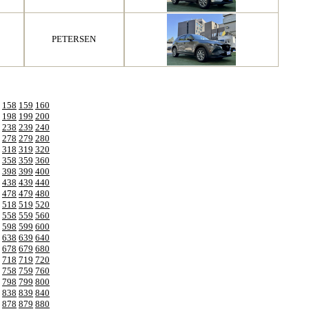
PETERSEN
158
159
160
198
199
200
238
239
240
278
279
280
318
319
320
358
359
360
398
399
400
438
439
440
478
479
480
518
519
520
558
559
560
598
599
600
638
639
640
678
679
680
718
719
720
758
759
760
798
799
800
838
839
840
878
879
880