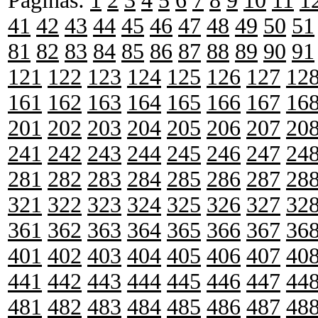
Páginas:
1
2
3
4
5
6
7
8
9
10
11
1
41
42
43
44
45
46
47
48
49
50
51
81
82
83
84
85
86
87
88
89
90
91
121
122
123
124
125
126
127
12
161
162
163
164
165
166
167
16
201
202
203
204
205
206
207
20
241
242
243
244
245
246
247
24
281
282
283
284
285
286
287
28
321
322
323
324
325
326
327
32
361
362
363
364
365
366
367
36
401
402
403
404
405
406
407
40
441
442
443
444
445
446
447
44
481
482
483
484
485
486
487
48