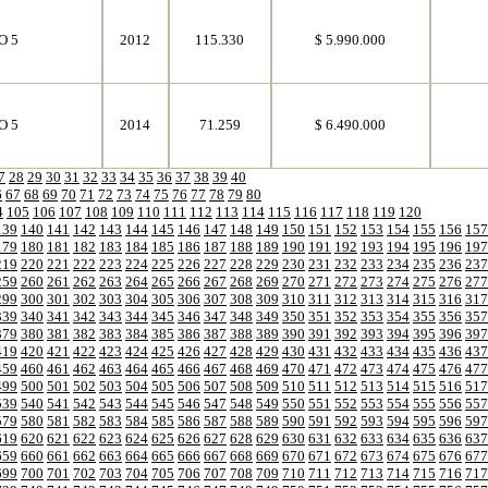
O 5
2012
115.330
$ 5.990.000
O 5
2014
71.259
$ 6.490.000
7
28
29
30
31
32
33
34
35
36
37
38
39
40
6
67
68
69
70
71
72
73
74
75
76
77
78
79
80
4
105
106
107
108
109
110
111
112
113
114
115
116
117
118
119
120
139
140
141
142
143
144
145
146
147
148
149
150
151
152
153
154
155
156
157
179
180
181
182
183
184
185
186
187
188
189
190
191
192
193
194
195
196
197
219
220
221
222
223
224
225
226
227
228
229
230
231
232
233
234
235
236
237
259
260
261
262
263
264
265
266
267
268
269
270
271
272
273
274
275
276
277
299
300
301
302
303
304
305
306
307
308
309
310
311
312
313
314
315
316
317
339
340
341
342
343
344
345
346
347
348
349
350
351
352
353
354
355
356
357
379
380
381
382
383
384
385
386
387
388
389
390
391
392
393
394
395
396
397
419
420
421
422
423
424
425
426
427
428
429
430
431
432
433
434
435
436
437
459
460
461
462
463
464
465
466
467
468
469
470
471
472
473
474
475
476
477
499
500
501
502
503
504
505
506
507
508
509
510
511
512
513
514
515
516
517
539
540
541
542
543
544
545
546
547
548
549
550
551
552
553
554
555
556
557
579
580
581
582
583
584
585
586
587
588
589
590
591
592
593
594
595
596
597
619
620
621
622
623
624
625
626
627
628
629
630
631
632
633
634
635
636
637
659
660
661
662
663
664
665
666
667
668
669
670
671
672
673
674
675
676
677
699
700
701
702
703
704
705
706
707
708
709
710
711
712
713
714
715
716
717