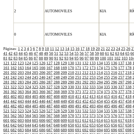
2
AUTOMOVILES
KIA
RÍ
0
AUTOMOVILES
KIA
RÍ
Páginas:
1
2
3
4
5
6
7
8
9
10
11
12
13
14
15
16
17
18
19
20
21
22
23
24
25
26
2
41
42
43
44
45
46
47
48
49
50
51
52
53
54
55
56
57
58
59
60
61
62
63
64
65
6
81
82
83
84
85
86
87
88
89
90
91
92
93
94
95
96
97
98
99
100
101
102
103
10
121
122
123
124
125
126
127
128
129
130
131
132
133
134
135
136
137
138
161
162
163
164
165
166
167
168
169
170
171
172
173
174
175
176
177
178
201
202
203
204
205
206
207
208
209
210
211
212
213
214
215
216
217
218
241
242
243
244
245
246
247
248
249
250
251
252
253
254
255
256
257
258
281
282
283
284
285
286
287
288
289
290
291
292
293
294
295
296
297
298
321
322
323
324
325
326
327
328
329
330
331
332
333
334
335
336
337
338
361
362
363
364
365
366
367
368
369
370
371
372
373
374
375
376
377
378
401
402
403
404
405
406
407
408
409
410
411
412
413
414
415
416
417
418
441
442
443
444
445
446
447
448
449
450
451
452
453
454
455
456
457
458
481
482
483
484
485
486
487
488
489
490
491
492
493
494
495
496
497
498
521
522
523
524
525
526
527
528
529
530
531
532
533
534
535
536
537
538
561
562
563
564
565
566
567
568
569
570
571
572
573
574
575
576
577
578
601
602
603
604
605
606
607
608
609
610
611
612
613
614
615
616
617
618
641
642
643
644
645
646
647
648
649
650
651
652
653
654
655
656
657
658
681
682
683
684
685
686
687
688
689
690
691
692
693
694
695
696
697
698