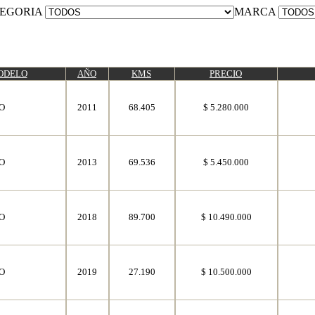
EGORIA
MARCA
ODELO
AÑO
KMS
PRECIO
O
2011
68.405
$ 5.280.000
O
2013
69.536
$ 5.450.000
O
2018
89.700
$ 10.490.000
O
2019
27.190
$ 10.500.000