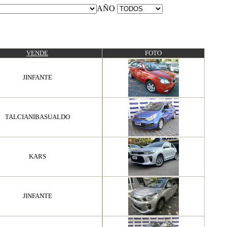
AÑO
VENDE
FOTO
JINFANTE
TALCIANIBASUALDO
KARS
JINFANTE