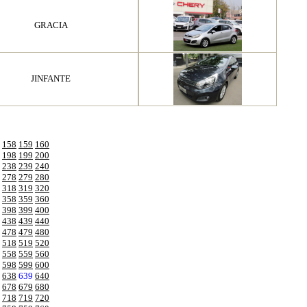
GRACIA
JINFANTE
158
159
160
198
199
200
238
239
240
278
279
280
318
319
320
358
359
360
398
399
400
438
439
440
478
479
480
518
519
520
558
559
560
598
599
600
638
639
640
678
679
680
718
719
720