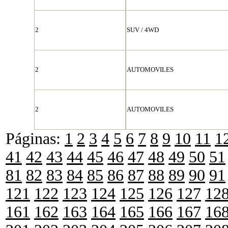
2
SUV / 4WD
2
AUTOMOVILES
2
AUTOMOVILES
Páginas:
1
2
3
4
5
6
7
8
9
10
11
1
41
42
43
44
45
46
47
48
49
50
51
81
82
83
84
85
86
87
88
89
90
91
121
122
123
124
125
126
127
12
161
162
163
164
165
166
167
16