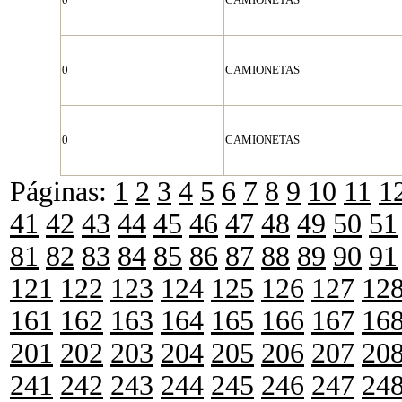
0
CAMIONETAS
0
CAMIONETAS
Páginas:
1
2
3
4
5
6
7
8
9
10
11
1
41
42
43
44
45
46
47
48
49
50
51
81
82
83
84
85
86
87
88
89
90
91
121
122
123
124
125
126
127
12
161
162
163
164
165
166
167
16
201
202
203
204
205
206
207
20
241
242
243
244
245
246
247
24