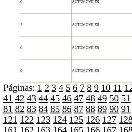
0
AUTOMOVILES
2
AUTOMOVILES
0
AUTOMOVILES
0
AUTOMOVILES
Páginas:
1
2
3
4
5
6
7
8
9
10
11
1
41
42
43
44
45
46
47
48
49
50
51
81
82
83
84
85
86
87
88
89
90
91
121
122
123
124
125
126
127
12
161
162
163
164
165
166
167
16