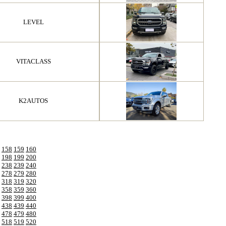
LEVEL
VITACLASS
K2AUTOS
158
159
160
198
199
200
238
239
240
278
279
280
318
319
320
358
359
360
398
399
400
438
439
440
478
479
480
518
519
520