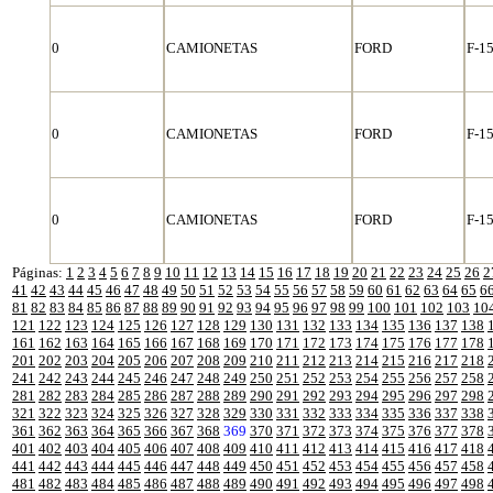
0
CAMIONETAS
FORD
F-1
0
CAMIONETAS
FORD
F-1
0
CAMIONETAS
FORD
F-1
Páginas:
1
2
3
4
5
6
7
8
9
10
11
12
13
14
15
16
17
18
19
20
21
22
23
24
25
26
2
41
42
43
44
45
46
47
48
49
50
51
52
53
54
55
56
57
58
59
60
61
62
63
64
65
6
81
82
83
84
85
86
87
88
89
90
91
92
93
94
95
96
97
98
99
100
101
102
103
10
121
122
123
124
125
126
127
128
129
130
131
132
133
134
135
136
137
138
161
162
163
164
165
166
167
168
169
170
171
172
173
174
175
176
177
178
201
202
203
204
205
206
207
208
209
210
211
212
213
214
215
216
217
218
241
242
243
244
245
246
247
248
249
250
251
252
253
254
255
256
257
258
281
282
283
284
285
286
287
288
289
290
291
292
293
294
295
296
297
298
321
322
323
324
325
326
327
328
329
330
331
332
333
334
335
336
337
338
361
362
363
364
365
366
367
368
369
370
371
372
373
374
375
376
377
378
401
402
403
404
405
406
407
408
409
410
411
412
413
414
415
416
417
418
441
442
443
444
445
446
447
448
449
450
451
452
453
454
455
456
457
458
481
482
483
484
485
486
487
488
489
490
491
492
493
494
495
496
497
498