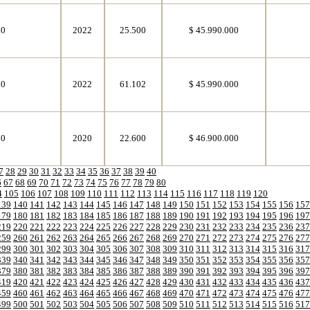
50
2022
25.500
$ 45.990.000
50
2022
61.102
$ 45.990.000
50
2020
22.600
$ 46.900.000
7
28
29
30
31
32
33
34
35
36
37
38
39
40
6
67
68
69
70
71
72
73
74
75
76
77
78
79
80
4
105
106
107
108
109
110
111
112
113
114
115
116
117
118
119
120
139
140
141
142
143
144
145
146
147
148
149
150
151
152
153
154
155
156
157
179
180
181
182
183
184
185
186
187
188
189
190
191
192
193
194
195
196
197
219
220
221
222
223
224
225
226
227
228
229
230
231
232
233
234
235
236
237
259
260
261
262
263
264
265
266
267
268
269
270
271
272
273
274
275
276
277
299
300
301
302
303
304
305
306
307
308
309
310
311
312
313
314
315
316
317
339
340
341
342
343
344
345
346
347
348
349
350
351
352
353
354
355
356
357
379
380
381
382
383
384
385
386
387
388
389
390
391
392
393
394
395
396
397
419
420
421
422
423
424
425
426
427
428
429
430
431
432
433
434
435
436
437
459
460
461
462
463
464
465
466
467
468
469
470
471
472
473
474
475
476
477
499
500
501
502
503
504
505
506
507
508
509
510
511
512
513
514
515
516
517