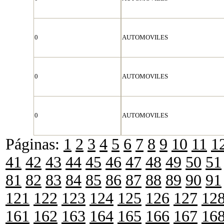
0
AUTOMOVILES
0
AUTOMOVILES
0
AUTOMOVILES
Páginas:
1
2
3
4
5
6
7
8
9
10
11
1
41
42
43
44
45
46
47
48
49
50
51
81
82
83
84
85
86
87
88
89
90
91
121
122
123
124
125
126
127
12
161
162
163
164
165
166
167
16