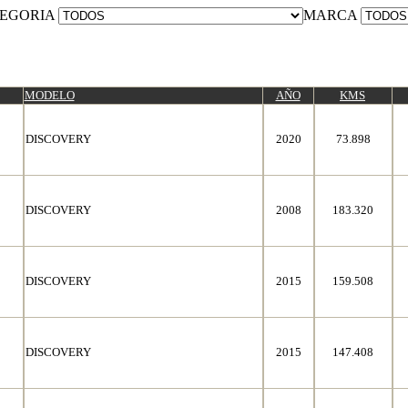
EGORIA
MARCA
MODELO
AÑO
KMS
DISCOVERY
2020
73.898
DISCOVERY
2008
183.320
DISCOVERY
2015
159.508
DISCOVERY
2015
147.408