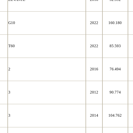
G10
2022
160.180
T60
2022
85.593
2
2016
76.494
3
2012
90.774
3
2014
104.762