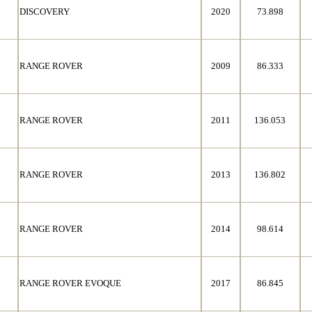
DISCOVERY
2020
73.898
RANGE ROVER
2009
86.333
RANGE ROVER
2011
136.053
RANGE ROVER
2013
136.802
RANGE ROVER
2014
98.614
RANGE ROVER EVOQUE
2017
86.845