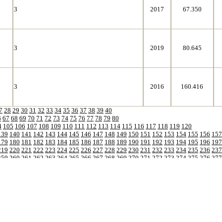
3
2017
67.350
3
2019
80.645
3
2016
160.416
7
28
29
30
31
32
33
34
35
36
37
38
39
40
6
67
68
69
70
71
72
73
74
75
76
77
78
79
80
4
105
106
107
108
109
110
111
112
113
114
115
116
117
118
119
120
139
140
141
142
143
144
145
146
147
148
149
150
151
152
153
154
155
156
157
179
180
181
182
183
184
185
186
187
188
189
190
191
192
193
194
195
196
197
219
220
221
222
223
224
225
226
227
228
229
230
231
232
233
234
235
236
237
259
260
261
262
263
264
265
266
267
268
269
270
271
272
273
274
275
276
277
299
300
301
302
303
304
305
306
307
308
309
310
311
312
313
314
315
316
317
339
340
341
342
343
344
345
346
347
348
349
350
351
352
353
354
355
356
357
379
380
381
382
383
384
385
386
387
388
389
390
391
392
393
394
395
396
397
419
420
421
422
423
424
425
426
427
428
429
430
431
432
433
434
435
436
437
459
460
461
462
463
464
465
466
467
468
469
470
471
472
473
474
475
476
477
499
500
501
502
503
504
505
506
507
508
509
510
511
512
513
514
515
516
517
539
540
541
542
543
544
545
546
547
548
549
550
551
552
553
554
555
556
557
579
580
581
582
583
584
585
586
587
588
589
590
591
592
593
594
595
596
597