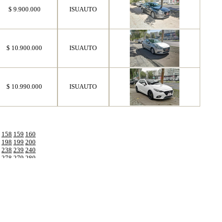
$ 9.900.000
ISUAUTO
$ 10.900.000
ISUAUTO
$ 10.990.000
ISUAUTO
158
159
160
198
199
200
238
239
240
278
279
280
318
319
320
358
359
360
398
399
400
438
439
440
478
479
480
518
519
520
558
559
560
598
599
600