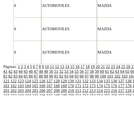
0
AUTOMOVILES
MAZDA
0
AUTOMOVILES
MAZDA
0
AUTOMOVILES
MAZDA
Páginas:
1
2
3
4
5
6
7
8
9
10
11
12
13
14
15
16
17
18
19
20
21
22
23
24
25
26
2
41
42
43
44
45
46
47
48
49
50
51
52
53
54
55
56
57
58
59
60
61
62
63
64
65
6
81
82
83
84
85
86
87
88
89
90
91
92
93
94
95
96
97
98
99
100
101
102
103
10
121
122
123
124
125
126
127
128
129
130
131
132
133
134
135
136
137
138
161
162
163
164
165
166
167
168
169
170
171
172
173
174
175
176
177
178
201
202
203
204
205
206
207
208
209
210
211
212
213
214
215
216
217
218
241
242
243
244
245
246
247
248
249
250
251
252
253
254
255
256
257
258
281
282
283
284
285
286
287
288
289
290
291
292
293
294
295
296
297
298
321
322
323
324
325
326
327
328
329
330
331
332
333
334
335
336
337
338
361
362
363
364
365
366
367
368
369
370
371
372
373
374
375
376
377
378
401
402
403
404
405
406
407
408
409
410
411
412
413
414
415
416
417
418
441
442
443
444
445
446
447
448
449
450
451
452
453
454
455
456
457
458
481
482
483
484
485
486
487
488
489
490
491
492
493
494
495
496
497
498
521
522
523
524
525
526
527
528
529
530
531
532
533
534
535
536
537
538
561
562
563
564
565
566
567
568
569
570
571
572
573
574
575
576
577
578