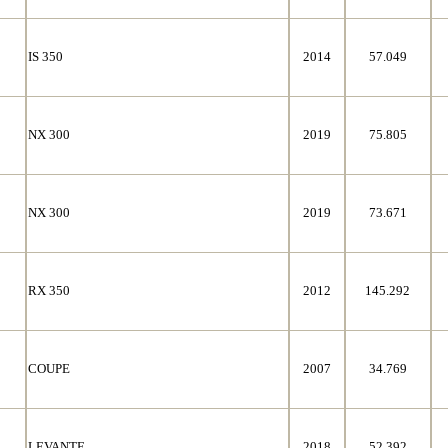
IS 350
2014
57.049
NX 300
2019
75.805
NX 300
2019
73.671
RX 350
2012
145.292
COUPE
2007
34.769
LEVANTE
2018
52.392