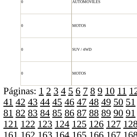
0
AUTOMOVILES
0
MOTOS
0
SUV / 4WD
0
MOTOS
Páginas:
1
2
3
4
5
6
7
8
9
10
11
1
41
42
43
44
45
46
47
48
49
50
51
81
82
83
84
85
86
87
88
89
90
91
121
122
123
124
125
126
127
12
161
162
163
164
165
166
167
16