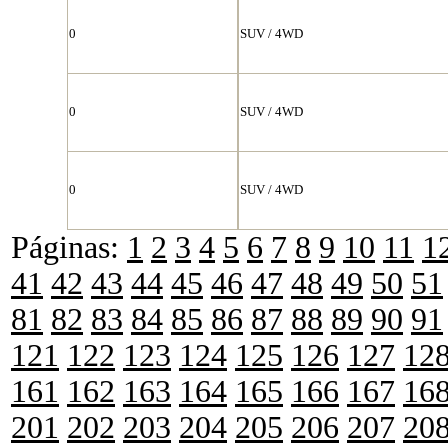
0
SUV / 4WD
0
SUV / 4WD
0
SUV / 4WD
Páginas:
1
2
3
4
5
6
7
8
9
10
11
1
41
42
43
44
45
46
47
48
49
50
51
81
82
83
84
85
86
87
88
89
90
91
121
122
123
124
125
126
127
12
161
162
163
164
165
166
167
16
201
202
203
204
205
206
207
20