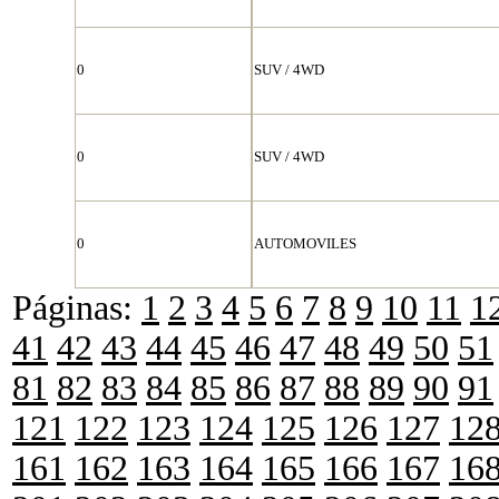
0
SUV / 4WD
0
SUV / 4WD
0
AUTOMOVILES
Páginas:
1
2
3
4
5
6
7
8
9
10
11
1
41
42
43
44
45
46
47
48
49
50
51
81
82
83
84
85
86
87
88
89
90
91
121
122
123
124
125
126
127
12
161
162
163
164
165
166
167
16