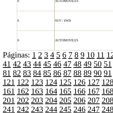
0
AUTOMOVILES
0
SUV / 4WD
0
AUTOMOVILES
Páginas:
1
2
3
4
5
6
7
8
9
10
11
1
41
42
43
44
45
46
47
48
49
50
51
81
82
83
84
85
86
87
88
89
90
91
121
122
123
124
125
126
127
12
161
162
163
164
165
166
167
16
201
202
203
204
205
206
207
20
241
242
243
244
245
246
247
24