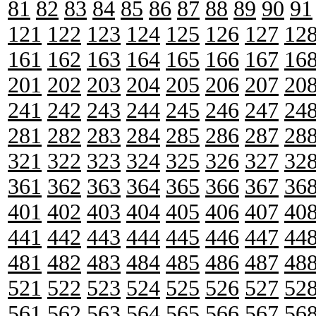
81
82
83
84
85
86
87
88
89
90
91
121
122
123
124
125
126
127
12
161
162
163
164
165
166
167
16
201
202
203
204
205
206
207
20
241
242
243
244
245
246
247
24
281
282
283
284
285
286
287
28
321
322
323
324
325
326
327
32
361
362
363
364
365
366
367
36
401
402
403
404
405
406
407
40
441
442
443
444
445
446
447
44
481
482
483
484
485
486
487
48
521
522
523
524
525
526
527
52
561
562
563
564
565
566
567
56